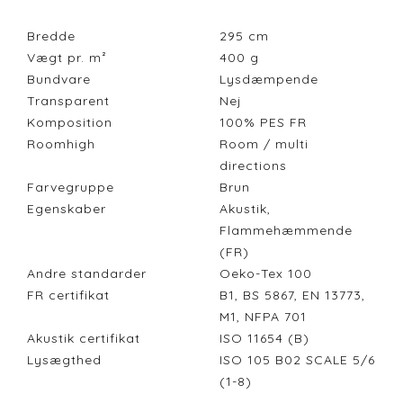
Bredde
295
cm
Vægt pr. m²
400
g
Bundvare
Lysdæmpende
Transparent
Nej
Komposition
100% PES FR
Roomhigh
Room / multi
directions
Farvegruppe
Brun
Egenskaber
Akustik,
Flammehæmmende
(FR)
Andre standarder
Oeko-Tex 100
FR certifikat
B1, BS 5867, EN 13773,
M1, NFPA 701
Akustik certifikat
ISO 11654 (B)
Lysægthed
ISO 105 B02 SCALE 5/6
(1-8)