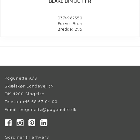
BLAKE DIMOUT FR
D374967550
Farve: Brun
Bredde: 295
Pagunette A/S
Skælskør Landevej 39
DK-4200 Slagelse
Telefon:
+45 58 57 04 00
Email:
pagunette@pagunette.dk
Gardiner til erhverv