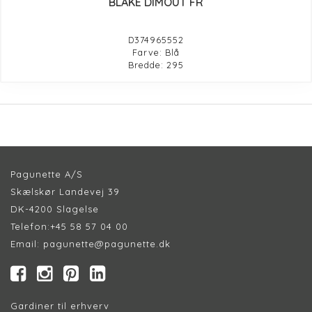
BLAKE DIMOUT FR
D374965552
Farve: Blå
Bredde: 295
Pagunette A/S
Skælskør Landevej 39
DK-4200 Slagelse
Telefon:
+45 58 57 04 00
Email:
pagunette@pagunette.dk
Gardiner til erhverv