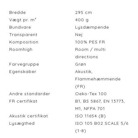
Bredde
295
cm
Vægt pr. m²
400
g
Bundvare
Lysdæmpende
Transparent
Nej
Komposition
100% PES FR
Roomhigh
Room / multi
directions
Farvegruppe
Grøn
Egenskaber
Akustik,
Flammehæmmende
(FR)
Andre standarder
Oeko-Tex 100
FR certifikat
B1, BS 5867, EN 13773,
M1, NFPA 701
Akustik certifikat
ISO 11654 (B)
Lysægthed
ISO 105 B02 SCALE 5/6
(1-8)