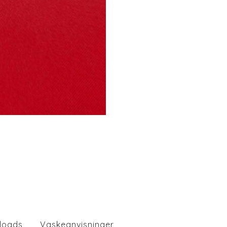
loads
Vaskeanvisninger