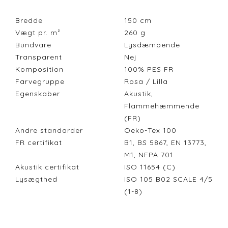
Bredde
150
cm
Vægt pr. m²
260
g
Bundvare
Lysdæmpende
Transparent
Nej
Komposition
100% PES FR
Farvegruppe
Rosa / Lilla
Egenskaber
Akustik,
Flammehæmmende
(FR)
Andre standarder
Oeko-Tex 100
FR certifikat
B1, BS 5867, EN 13773,
M1, NFPA 701
Akustik certifikat
ISO 11654 (C)
Lysægthed
ISO 105 B02 SCALE 4/5
(1-8)