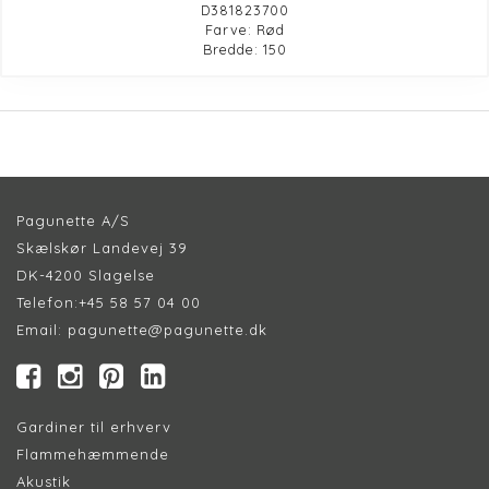
D381823700
Farve: Rød
Bredde: 150
Pagunette A/S
Skælskør Landevej 39
DK-4200 Slagelse
Telefon:
+45 58 57 04 00
Email:
pagunette@pagunette.dk
Gardiner til erhverv
Flammehæmmende
Akustik