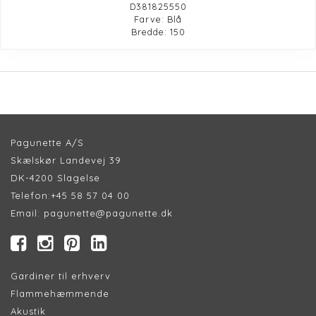
D381825550
Farve: Blå
Bredde: 150
Pagunette A/S
Skælskør Landevej 39
DK-4200 Slagelse
Telefon:
+45 58 57 04 00
Email:
pagunette@pagunette.dk
Gardiner til erhverv
Flammehæmmende
Akustik