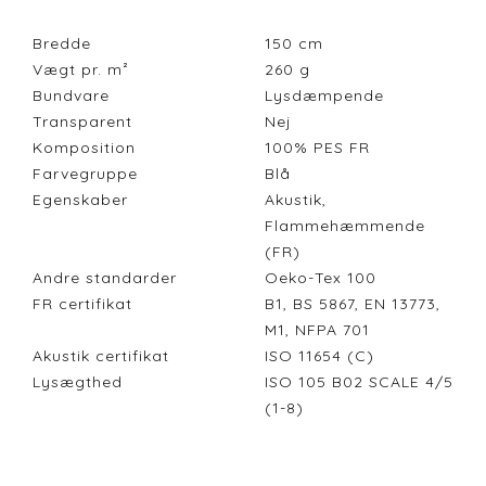
Bredde
150
cm
Vægt pr. m²
260
g
Bundvare
Lysdæmpende
Transparent
Nej
Komposition
100% PES FR
Farvegruppe
Blå
Egenskaber
Akustik,
Flammehæmmende
(FR)
Andre standarder
Oeko-Tex 100
FR certifikat
B1, BS 5867, EN 13773,
M1, NFPA 701
Akustik certifikat
ISO 11654 (C)
Lysægthed
ISO 105 B02 SCALE 4/5
(1-8)