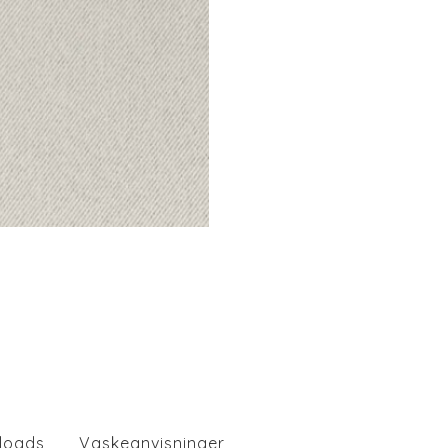
loads
Vaskeanvisninger