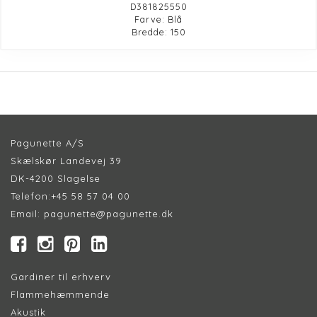
D381825550
Farve: Blå
Bredde: 150
Pagunette A/S
Skælskør Landevej 39
DK-4200 Slagelse
Telefon:
+45 58 57 04 00
Email:
pagunette@pagunette.dk
Gardiner til erhverv
Flammehæmmende
Akustik