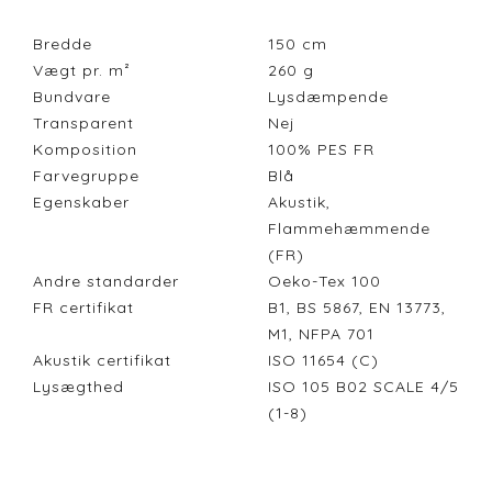
Bredde
150
cm
Vægt pr. m²
260
g
Bundvare
Lysdæmpende
Transparent
Nej
Komposition
100% PES FR
Farvegruppe
Blå
Egenskaber
Akustik,
Flammehæmmende
(FR)
Andre standarder
Oeko-Tex 100
FR certifikat
B1, BS 5867, EN 13773,
M1, NFPA 701
Akustik certifikat
ISO 11654 (C)
Lysægthed
ISO 105 B02 SCALE 4/5
(1-8)