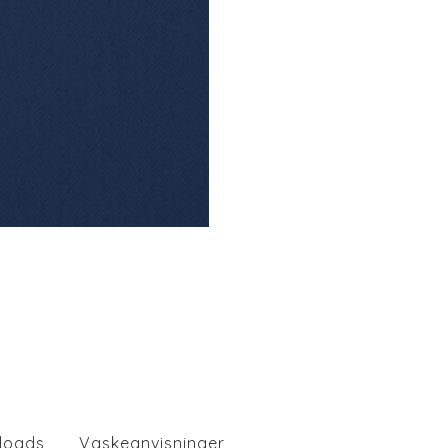
loads
Vaskeanvisninger