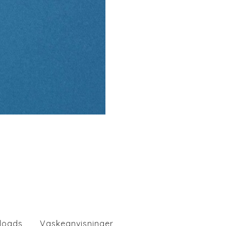
loads
Vaskeanvisninger