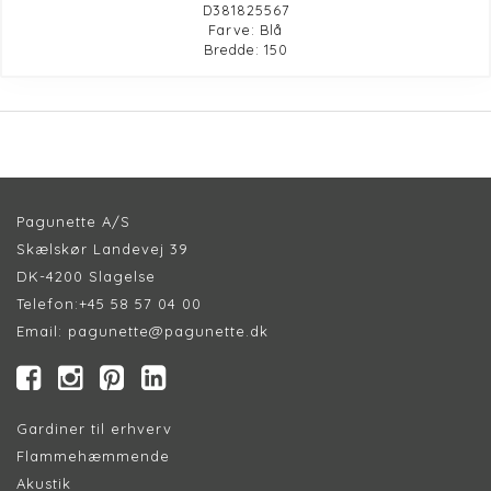
D381825567
Farve: Blå
Bredde: 150
Pagunette A/S
Skælskør Landevej 39
DK-4200 Slagelse
Telefon:
+45 58 57 04 00
Email:
pagunette@pagunette.dk
Gardiner til erhverv
Flammehæmmende
Akustik