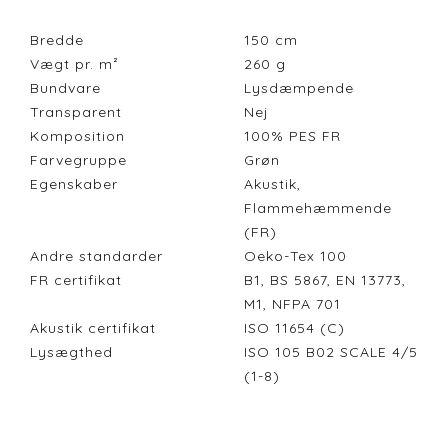
Bredde
150
cm
Vægt pr. m²
260
g
Bundvare
Lysdæmpende
Transparent
Nej
Komposition
100% PES FR
Farvegruppe
Grøn
Egenskaber
Akustik,
Flammehæmmende
(FR)
Andre standarder
Oeko-Tex 100
FR certifikat
B1, BS 5867, EN 13773,
M1, NFPA 701
Akustik certifikat
ISO 11654 (C)
Lysægthed
ISO 105 B02 SCALE 4/5
(1-8)