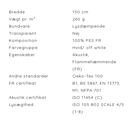
Bredde
150
cm
Vægt pr. m²
260
g
Bundvare
Lysdæmpende
Transparent
Nej
Komposition
100% PES FR
Farvegruppe
Hvid/ off white
Egenskaber
Akustik,
Flammehæmmende
(FR)
Andre standarder
Oeko-Tex 100
FR certifikat
B1, BS 5867, EN 13773,
M1, NFPA 701
Akustik certifikat
ISO 11654 (C)
Lysægthed
ISO 105 B02 SCALE 4/5
(1-8)