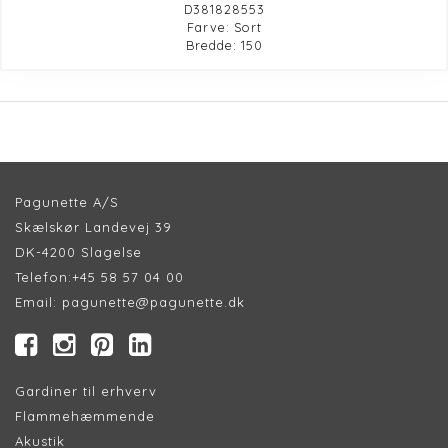
D381828553
Farve: Sort
Bredde: 150
Pagunette A/S
Skælskør Landevej 39
DK-4200 Slagelse
Telefon:
+45 58 57 04 00
Email:
pagunette@pagunette.dk
Gardiner til erhverv
Flammehæmmende
Akustik