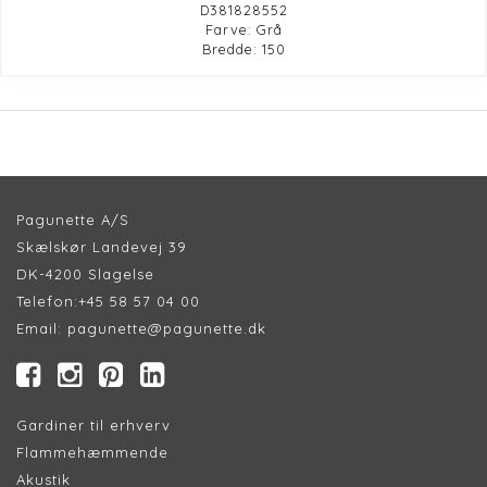
D381828552
Farve: Grå
Bredde: 150
Pagunette A/S
Skælskør Landevej 39
DK-4200 Slagelse
Telefon:
+45 58 57 04 00
Email:
pagunette@pagunette.dk
Gardiner til erhverv
Flammehæmmende
Akustik