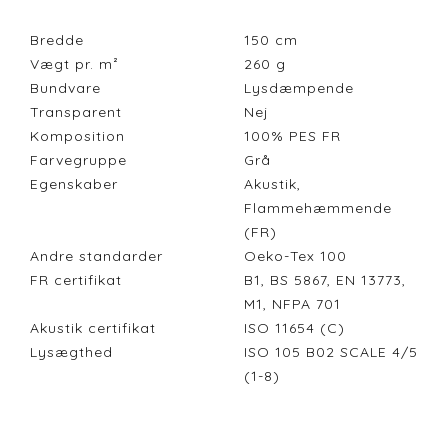
Bredde
150
cm
Vægt pr. m²
260
g
Bundvare
Lysdæmpende
Transparent
Nej
Komposition
100% PES FR
Farvegruppe
Grå
Egenskaber
Akustik,
Flammehæmmende
(FR)
Andre standarder
Oeko-Tex 100
FR certifikat
B1, BS 5867, EN 13773,
M1, NFPA 701
Akustik certifikat
ISO 11654 (C)
Lysægthed
ISO 105 B02 SCALE 4/5
(1-8)