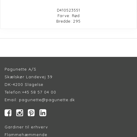
D410523551
Farve: Rød
Bredde: 295
Pagunette A/S
Skælskør Landevej 39
DK-4200 Slagelse
Telefon:
+45 58 57 04 00
Email:
pagunette@pagunette.dk
Gardiner til erhverv
Flammehæmmende