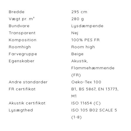
Bredde
295
cm
Vægt pr. m²
280
g
Bundvare
Lysdæmpende
Transparent
Nej
Komposition
100% PES FR
Roomhigh
Room high
Farvegruppe
Beige
Egenskaber
Akustik,
Flammehæmmende
(FR)
Andre standarder
Oeko-Tex 100
FR certifikat
B1, BS 5867, EN 13773,
M1
Akustik certifikat
ISO 11654 (C)
Lysægthed
ISO 105 B02 SCALE 5
(1-8)