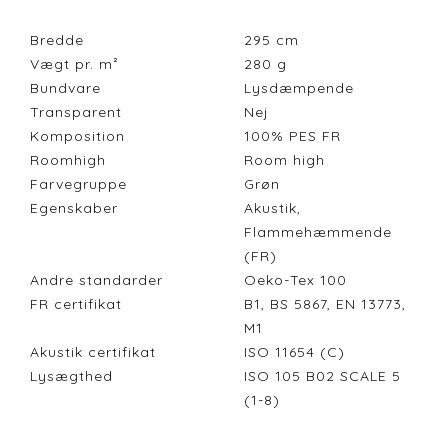
Bredde
295
cm
Vægt pr. m²
280
g
Bundvare
Lysdæmpende
Transparent
Nej
Komposition
100% PES FR
Roomhigh
Room high
Farvegruppe
Grøn
Egenskaber
Akustik,
Flammehæmmende
(FR)
Andre standarder
Oeko-Tex 100
FR certifikat
B1, BS 5867, EN 13773,
M1
Akustik certifikat
ISO 11654 (C)
Lysægthed
ISO 105 B02 SCALE 5
(1-8)