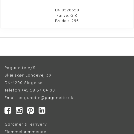
D410528550
Farve: Grå
Bredde: 295
Pagunette A/S
Skælskør Landevej 39
DK-4200 Slagelse
Telefon:
+45 58 57 04 00
Email:
pagunette@pagunette.dk
Gardiner til erhverv
Flammehæmmende