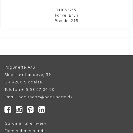
D410527551
Farve: Brun
Bredde: 295
Pagunette A/S
Skælskør Landevej 39
DK-4200 Slagelse
Telefon:
+45 58 57 04 00
Email:
pagunette@pagunette.dk
Gardiner til erhverv
Flammehæmmende