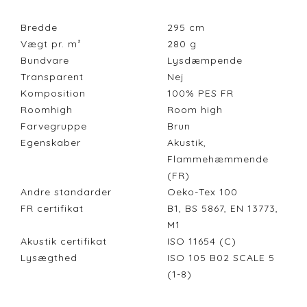
Bredde
295
cm
Vægt pr. m²
280
g
Bundvare
Lysdæmpende
Transparent
Nej
Komposition
100% PES FR
Roomhigh
Room high
Farvegruppe
Brun
Egenskaber
Akustik,
Flammehæmmende
(FR)
Andre standarder
Oeko-Tex 100
FR certifikat
B1, BS 5867, EN 13773,
M1
Akustik certifikat
ISO 11654 (C)
Lysægthed
ISO 105 B02 SCALE 5
(1-8)