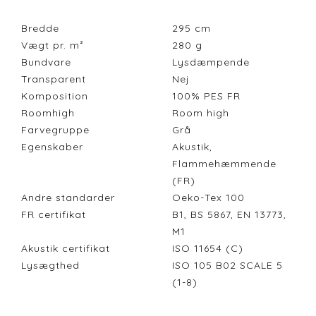
Bredde
295
cm
Vægt pr. m²
280
g
Bundvare
Lysdæmpende
Transparent
Nej
Komposition
100% PES FR
Roomhigh
Room high
Farvegruppe
Grå
Egenskaber
Akustik,
Flammehæmmende
(FR)
Andre standarder
Oeko-Tex 100
FR certifikat
B1, BS 5867, EN 13773,
M1
Akustik certifikat
ISO 11654 (C)
Lysægthed
ISO 105 B02 SCALE 5
(1-8)