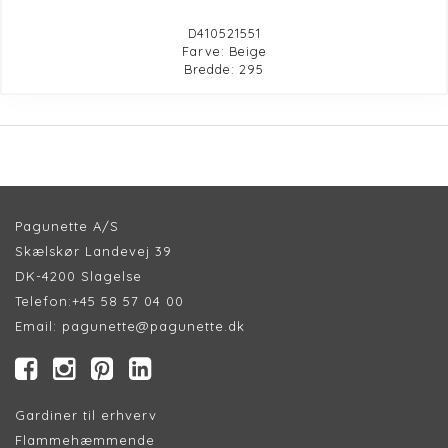
D410521551
Farve: Beige
Bredde: 295
Pagunette A/S
Skælskør Landevej 39
DK-4200 Slagelse
Telefon:
+45 58 57 04 00
Email:
pagunette@pagunette.dk
Gardiner til erhverv
Flammehæmmende