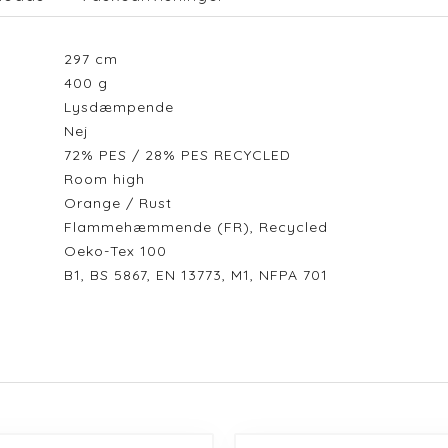
297
cm
400
g
Lysdæmpende
Nej
72% PES / 28% PES RECYCLED
Room high
Orange / Rust
Flammehæmmende (FR), Recycled
Oeko-Tex 100
B1, BS 5867, EN 13773, M1, NFPA 701