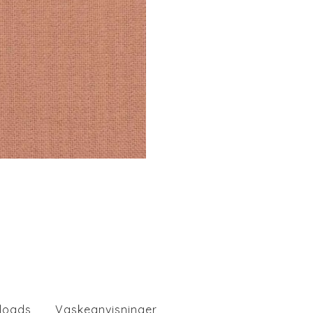
loads
Vaskeanvisninger