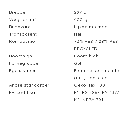
Bredde
297
cm
Vægt pr. m²
400
g
Bundvare
Lysdæmpende
Transparent
Nej
Komposition
72% PES / 28% PES
RECYCLED
Roomhigh
Room high
Farvegruppe
Gul
Egenskaber
Flammehæmmende
(FR), Recycled
Andre standarder
Oeko-Tex 100
FR certifikat
B1, BS 5867, EN 13773,
M1, NFPA 701