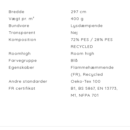
Bredde
297
cm
Vægt pr. m²
400
g
Bundvare
Lysdæmpende
Transparent
Nej
Komposition
72% PES / 28% PES
RECYCLED
Roomhigh
Room high
Farvegruppe
Blå
Egenskaber
Flammehæmmende
(FR), Recycled
Andre standarder
Oeko-Tex 100
FR certifikat
B1, BS 5867, EN 13773,
M1, NFPA 701