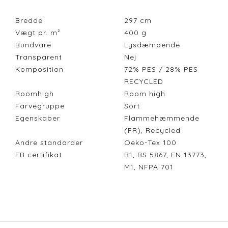
Bredde
297
cm
Vægt pr. m²
400
g
Bundvare
Lysdæmpende
Transparent
Nej
Komposition
72% PES / 28% PES
RECYCLED
Roomhigh
Room high
Farvegruppe
Sort
Egenskaber
Flammehæmmende
(FR), Recycled
Andre standarder
Oeko-Tex 100
FR certifikat
B1, BS 5867, EN 13773,
M1, NFPA 701