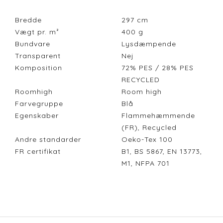
Bredde
297
cm
Vægt pr. m²
400
g
Bundvare
Lysdæmpende
Transparent
Nej
Komposition
72% PES / 28% PES
RECYCLED
Roomhigh
Room high
Farvegruppe
Blå
Egenskaber
Flammehæmmende
(FR), Recycled
Andre standarder
Oeko-Tex 100
FR certifikat
B1, BS 5867, EN 13773,
M1, NFPA 701