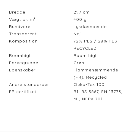
Bredde
297
cm
Vægt pr. m²
400
g
Bundvare
Lysdæmpende
Transparent
Nej
Komposition
72% PES / 28% PES
RECYCLED
Roomhigh
Room high
Farvegruppe
Grøn
Egenskaber
Flammehæmmende
(FR), Recycled
Andre standarder
Oeko-Tex 100
FR certifikat
B1, BS 5867, EN 13773,
M1, NFPA 701