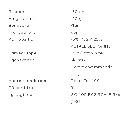
Bredde
150
cm
Vægt pr. m²
120
g
Bundvare
Plain
Transparent
Nej
Komposition
75% PES / 25%
METALLISED YARNS
Farvegruppe
Hvid/ off white
Egenskaber
Akustik,
Flammehæmmende
(FR)
Andre standarder
Oeko-Tex 100
FR certifikat
B1
Lysægthed
ISO 105 B02 SCALE 5/6
(1-8)