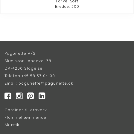
Farve: Sort
Bredde: 300
Pagunette A/S
Skælskør Landevej 39
DK-4200 Slagelse
Telefon:
+45 58 57 04 00
Email:
pagunette@pagunette.dk
Gardiner til erhverv
Flammehæmmende
Akustik