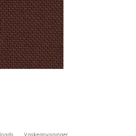
loads
Vaskeanvisninger