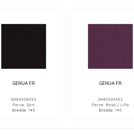
GENUA FR
GENUA FR
D485508550
D485504552
Farve: Sort
Farve: Rosa / Lilla
Bredde: 140
Bredde: 140