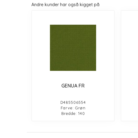
Andre kunder har også kigget på
GENUA FR
D485506554
Farve: Grøn
Bredde: 140