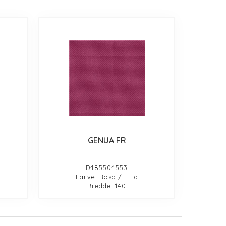
GENUA FR
D485504553
Farve: Rosa / Lilla
Bredde: 140