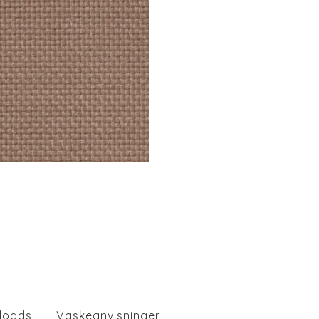
loads
Vaskeanvisninger