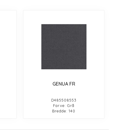
GENUA FR
D485508553
Farve: Grå
Bredde: 140