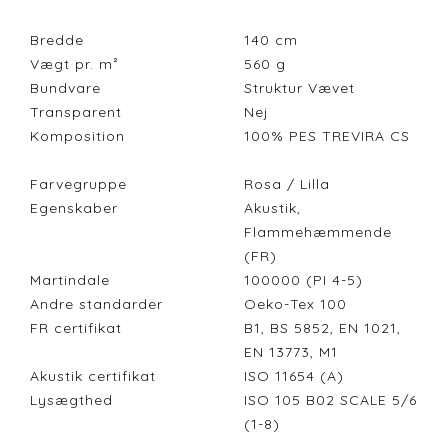
Bredde
140
cm
Vægt pr. m²
560
g
Bundvare
Struktur Vævet
Transparent
Nej
Komposition
100% PES TREVIRA CS
Farvegruppe
Rosa / Lilla
Egenskaber
Akustik,
Flammehæmmende
(FR)
Martindale
100000 (PI 4-5)
Andre standarder
Oeko-Tex 100
FR certifikat
B1, BS 5852, EN 1021,
EN 13773, M1
Akustik certifikat
ISO 11654 (A)
Lysægthed
ISO 105 B02 SCALE 5/6
(1-8)