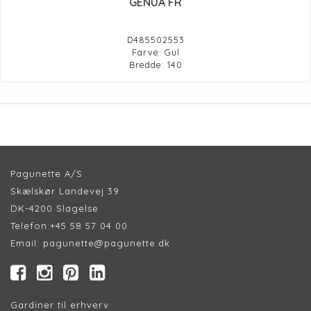
GENUA FR
D485502553
Farve: Gul
Bredde: 140
Pagunette A/S
Skælskør Landevej 39
DK-4200 Slagelse
Telefon:
+45 58 57 04 00
Email:
pagunette@pagunette.dk
Gardiner til erhverv