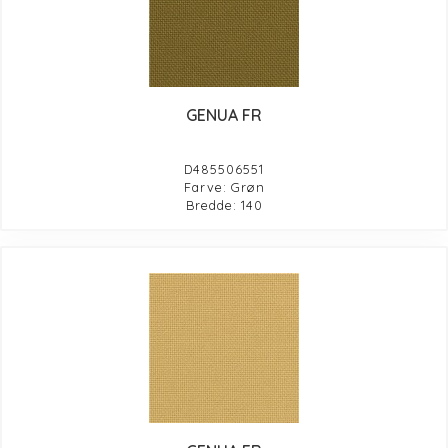
GENUA FR
D485506551
Farve: Grøn
Bredde: 140