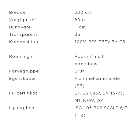
Bredde
300
cm
Vægt pr. m²
90
g
Bundvare
Plain
Transparent
Ja
Komposition
100% PES TREVIRA CS
Roomhigh
Room / multi
directions
Farvegruppe
Brun
Egenskaber
Flammehæmmende
(FR)
FR certifikat
B1, BS 5867, EN 13773,
M1, NFPA 701
Lysægthed
ISO 105 B02 SCALE 6/7
(1-8)