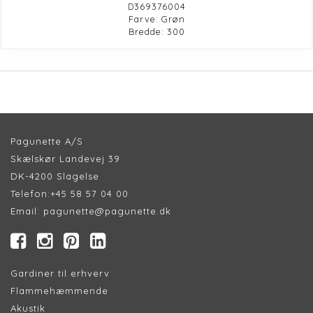
D369376004
Farve: Grøn
Bredde: 300
Pagunette A/S
Skælskør Landevej 39
DK-4200 Slagelse
Telefon:
+45 58 57 04 00
Email:
pagunette@pagunette.dk
Gardiner til erhverv
Flammehæmmende
Akustik