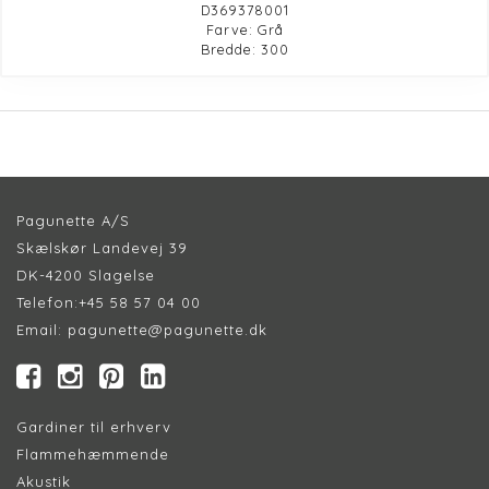
D369378001
Farve: Grå
Bredde: 300
Pagunette A/S
Skælskør Landevej 39
DK-4200 Slagelse
Telefon:
+45 58 57 04 00
Email:
pagunette@pagunette.dk
Gardiner til erhverv
Flammehæmmende
Akustik