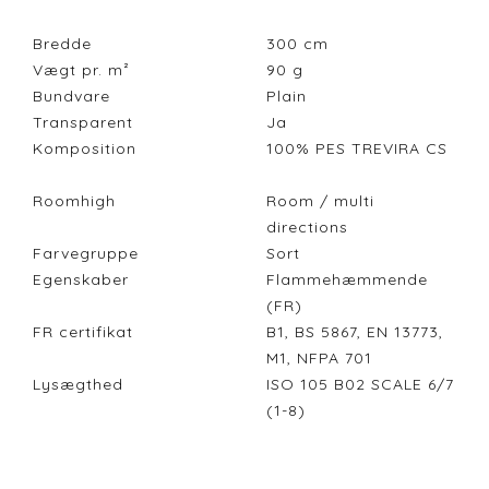
Bredde
300
cm
Vægt pr. m²
90
g
Bundvare
Plain
Transparent
Ja
Komposition
100% PES TREVIRA CS
Roomhigh
Room / multi
directions
Farvegruppe
Sort
Egenskaber
Flammehæmmende
(FR)
FR certifikat
B1, BS 5867, EN 13773,
M1, NFPA 701
Lysægthed
ISO 105 B02 SCALE 6/7
(1-8)