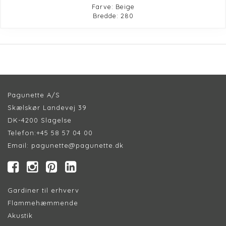
Farve: Beige
Bredde: 280
Pagunette A/S
Skælskør Landevej 39
DK-4200 Slagelse
Telefon:
+45 58 57 04 00
Email:
pagunette@pagunette.dk
Gardiner til erhverv
Flammehæmmende
Akustik