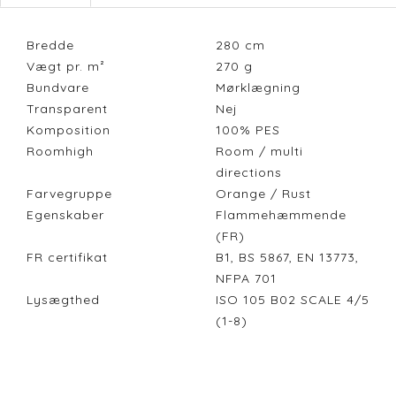
Bredde
280
cm
Vægt pr. m²
270
g
Bundvare
Mørklægning
Transparent
Nej
Komposition
100% PES
Roomhigh
Room / multi
directions
Farvegruppe
Orange / Rust
Egenskaber
Flammehæmmende
(FR)
FR certifikat
B1, BS 5867, EN 13773,
NFPA 701
Lysægthed
ISO 105 B02 SCALE 4/5
(1-8)