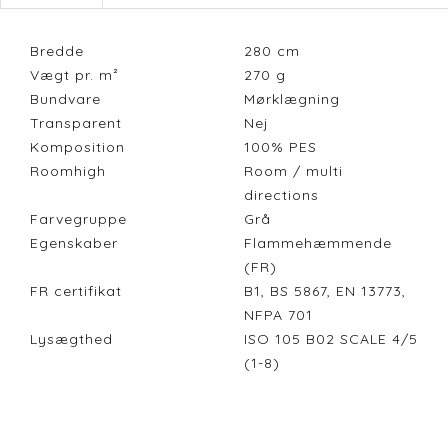
Bredde
280
cm
Vægt pr. m²
270
g
Bundvare
Mørklægning
Transparent
Nej
Komposition
100% PES
Roomhigh
Room / multi
directions
Farvegruppe
Grå
Egenskaber
Flammehæmmende
(FR)
FR certifikat
B1, BS 5867, EN 13773,
NFPA 701
Lysægthed
ISO 105 B02 SCALE 4/5
(1-8)