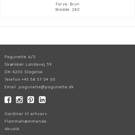
Farve: Brun
Bredde: 280
Pagunette A/S
Skælskør Landevej 39
DK-4200 Slagelse
Telefon:
+45 58 57 04 00
Email:
pagunette@pagunette.dk
Gardiner til erhverv
Flammehæmmende
Akustik