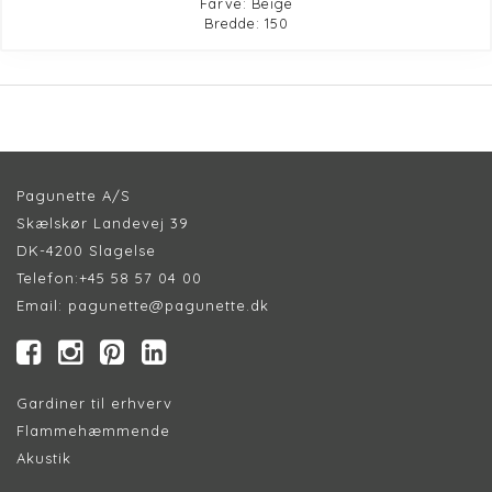
Farve: Beige
Bredde: 150
Pagunette A/S
Skælskør Landevej 39
DK-4200 Slagelse
Telefon:
+45 58 57 04 00
Email:
pagunette@pagunette.dk
Gardiner til erhverv
Flammehæmmende
Akustik