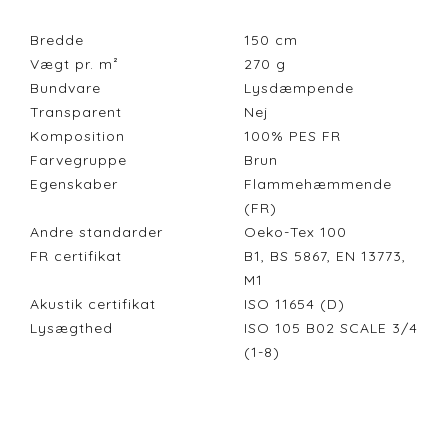
Bredde
150
cm
Vægt pr. m²
270
g
Bundvare
Lysdæmpende
Transparent
Nej
Komposition
100% PES FR
Farvegruppe
Brun
Egenskaber
Flammehæmmende
(FR)
Andre standarder
Oeko-Tex 100
FR certifikat
B1, BS 5867, EN 13773,
M1
Akustik certifikat
ISO 11654 (D)
Lysægthed
ISO 105 B02 SCALE 3/4
(1-8)