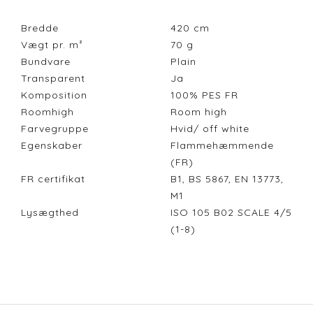
Bredde
420
cm
Vægt pr. m²
70
g
Bundvare
Plain
Transparent
Ja
Komposition
100% PES FR
Roomhigh
Room high
Farvegruppe
Hvid/ off white
Egenskaber
Flammehæmmende
(FR)
FR certifikat
B1, BS 5867, EN 13773,
M1
Lysægthed
ISO 105 B02 SCALE 4/5
(1-8)