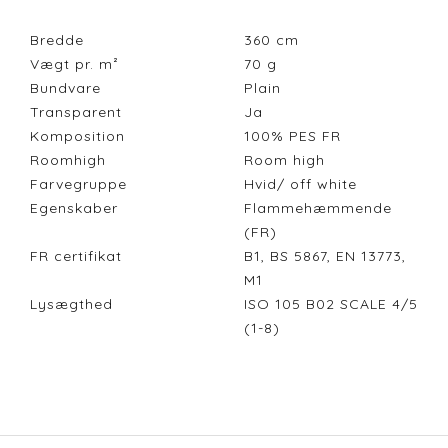
Bredde
360
cm
Vægt pr. m²
70
g
Bundvare
Plain
Transparent
Ja
Komposition
100% PES FR
Roomhigh
Room high
Farvegruppe
Hvid/ off white
Egenskaber
Flammehæmmende
(FR)
FR certifikat
B1, BS 5867, EN 13773,
M1
Lysægthed
ISO 105 B02 SCALE 4/5
(1-8)