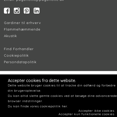
Gardiner til erhverv
Flammehæmmende
Akustik
Find Forhandler
Cookiepolitik
Persondatapolitik
Accepter cookies fra dette website.
Dette website bruger cookies til at tracke din adfærd og forbedre
din brugeroplevelse.
Du kan altid slette gemte cookies ved at besøge dine advancerede
browser indstillinger.
Du kan finde vores cookiepolitik her.
Accepter ikke cookies
Accepter kun funktionelle cookies