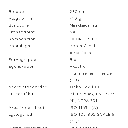
Bredde
280
cm
Vægt pr. m²
410
g
Bundvare
Mørklægning
Transparent
Nej
Komposition
100% PES FR
Roomhigh
Room / multi
directions
Farvegruppe
Blå
Egenskaber
Akustik,
Flammehæmmende
(FR)
Andre standarder
Oeko-Tex 100
FR certifikat
B1, BS 5867, EN 13773,
M1, NFPA 701
Akustik certifikat
ISO 11654 (A)
Lysægthed
ISO 105 B02 SCALE 5
(1-8)