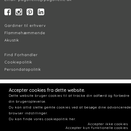
Gardiner til erhverv
Flammehæmmende
Akustik
Find Forhandler
Cookiepolitik
Persondatapolitik
Accepter cookies fra dette website.
Dette website bruger cookies til at tracke din adfærd og forbedre
din brugeroplevelse.
Du kan altid slette gemte cookies ved at besøge dine advancerede
browser indstillinger.
Du kan finde vores cookiepolitik her.
Accepter ikke cookies
Accepter kun funktionelle cookies