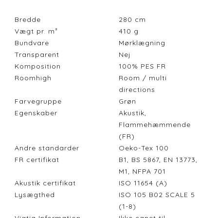
Bredde
280
cm
Vægt pr. m²
410
g
Bundvare
Mørklægning
Transparent
Nej
Komposition
100% PES FR
Roomhigh
Room / multi
directions
Farvegruppe
Grøn
Egenskaber
Akustik,
Flammehæmmende
(FR)
Andre standarder
Oeko-Tex 100
FR certifikat
B1, BS 5867, EN 13773,
M1, NFPA 701
Akustik certifikat
ISO 11654 (A)
Lysægthed
ISO 105 B02 SCALE 5
(1-8)