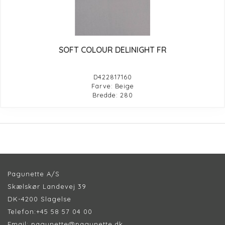
SOFT COLOUR DELINIGHT FR
D422817160
Farve: Beige
Bredde: 280
Pagunette A/S
Skælskør Landevej 39
DK-4200 Slagelse
Telefon:
+45 58 57 04 00
Email:
pagunette@pagunette.dk