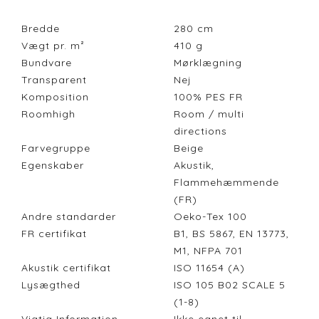
Bredde
280
cm
Vægt pr. m²
410
g
Bundvare
Mørklægning
Transparent
Nej
Komposition
100% PES FR
Roomhigh
Room / multi
directions
Farvegruppe
Beige
Egenskaber
Akustik,
Flammehæmmende
(FR)
Andre standarder
Oeko-Tex 100
FR certifikat
B1, BS 5867, EN 13773,
M1, NFPA 701
Akustik certifikat
ISO 11654 (A)
Lysægthed
ISO 105 B02 SCALE 5
(1-8)