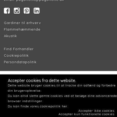
Gardiner til erhverv
Flammehæmmende
Akustik
Find Forhandler
Cookiepolitik
Persondatapolitik
Accepter cookies fra dette website.
Dette website bruger cookies til at tracke din adfærd og forbedre
din brugeroplevelse.
Du kan altid slette gemte cookies ved at besøge dine advancerede
browser indstillinger.
Du kan finde vores cookiepolitik her.
Accepter ikke cookies
Accepter kun funktionelle cookies