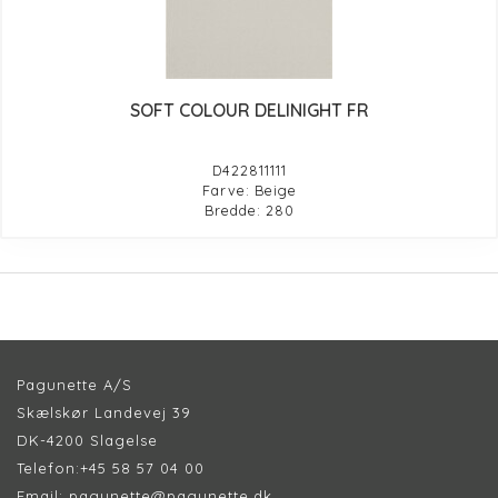
SOFT COLOUR DELINIGHT FR
D422811111
Farve: Beige
Bredde: 280
Pagunette A/S
Skælskør Landevej 39
DK-4200 Slagelse
Telefon:
+45 58 57 04 00
Email:
pagunette@pagunette.dk