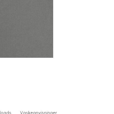
loads
Vaskeanvisninger