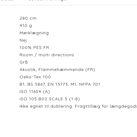
280
cm
410
g
Mørklægning
Nej
100% PES FR
Room / multi directions
Grå
Akustik, Flammehæmmende (FR)
Oeko-Tex 100
B1, BS 5867, EN 13773, M1, NFPA 701
ISO 11654 (A)
ISO 105 B02 SCALE 5 (1-8)
Ikke egnet til dublering. Fragttillæg for længdeg