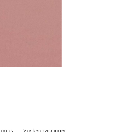
loads
Vaskeanvisninger