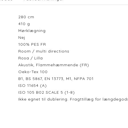
280
cm
410
g
Mørklægning
Nej
100% PES FR
Room / multi directions
Rosa / Lilla
Akustik, Flammehæmmende (FR)
Oeko-Tex 100
B1, BS 5867, EN 13773, M1, NFPA 701
ISO 11654 (A)
ISO 105 B02 SCALE 5 (1-8)
Ikke egnet til dublering. Fragttillæg for længdeg