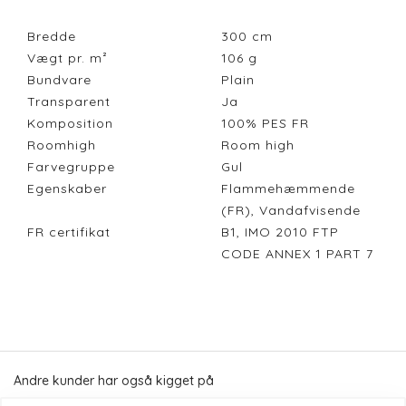
Bredde
300
cm
Vægt pr. m²
106
g
Bundvare
Plain
Transparent
Ja
Komposition
100% PES FR
Roomhigh
Room high
Farvegruppe
Gul
Egenskaber
Flammehæmmende
(FR), Vandafvisende
FR certifikat
B1, IMO 2010 FTP
CODE ANNEX 1 PART 7
Andre kunder har også kigget på