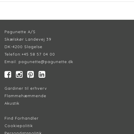
Pagunette A/S
Skælskør Landevej 39
DK-4200 Slagelse
Telefon:
+45 58 57 04 00
Email:
pagunette@pagunette.dk
Gardiner til erhverv
Flammehæmmende
Akustik
Find Forhandler
Cookiepolitik
Persondatapolitik