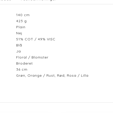
140
cm
423
g
Plain
Nej
51% COT / 49% VISC
Blå
Ja
Floral / Blomster
Broderet
36
cm
Grøn, Orange / Rust, Rød, Rosa / Lilla