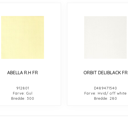
ABELLA R.H FR
ORBIT DELIBLACK FR
912801
D489471540
Farve: Gul
Farve: Hvid/ off white
Bredde: 300
Bredde: 280