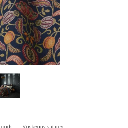
loads
Vaskeanvisninger