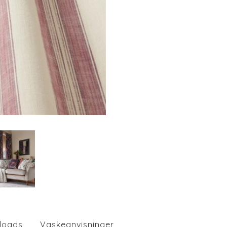
loads
Vaskeanvisninger