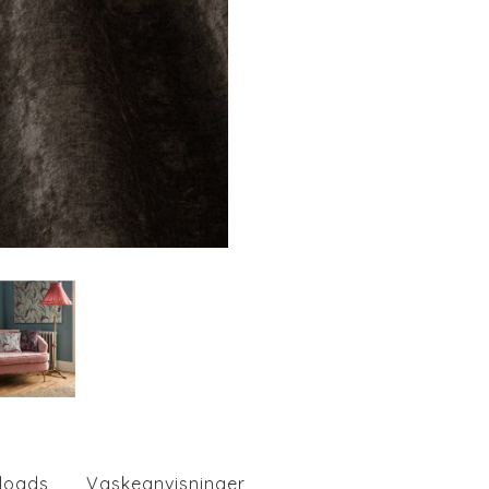
loads
Vaskeanvisninger