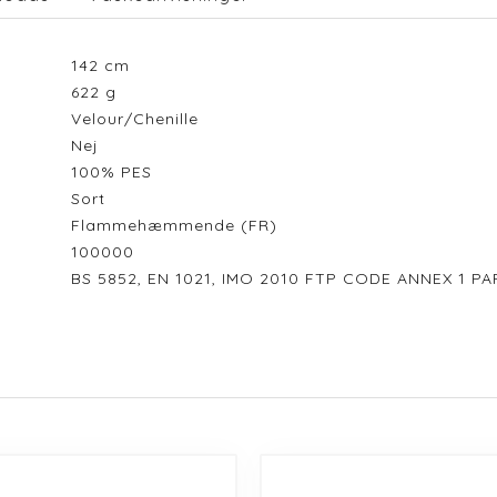
142
cm
622
g
Velour/Chenille
Nej
100% PES
Sort
Flammehæmmende (FR)
100000
BS 5852, EN 1021, IMO 2010 FTP CODE ANNEX 1 PA