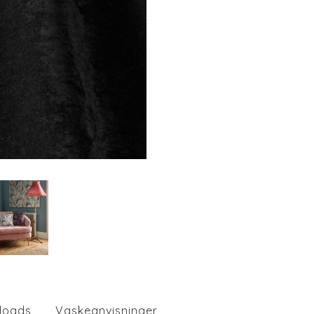
loads
Vaskeanvisninger