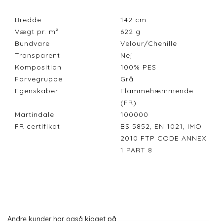
Bredde
142
cm
Vægt pr. m²
622
g
Bundvare
Velour/Chenille
Transparent
Nej
Komposition
100% PES
Farvegruppe
Grå
Egenskaber
Flammehæmmende
(FR)
Martindale
100000
FR certifikat
BS 5852, EN 1021, IMO
2010 FTP CODE ANNEX
1 PART 8
Andre kunder har også kigget på