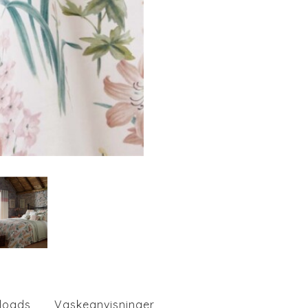
loads
Vaskeanvisninger