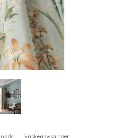
loads
Vaskeanvisninger