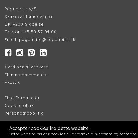
Pagunette A/S
Skælskør Landevej 39
DK-4200 Slagelse
Telefon:
+45 58 57 04 00
Email:
pagunette@pagunette.dk
Gardiner til erhverv
Flammehæmmende
Akustik
Find Forhandler
Cookiepolitik
Persondatapolitik
Accepter cookies fra dette website.
Dette website bruger cookies til at tracke din adfærd og forbedre