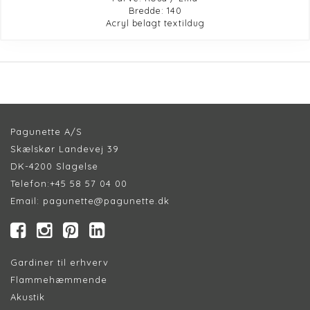
Bredde: 140
Acryl belagt textildug
Pagunette A/S
Skælskør Landevej 39
DK-4200 Slagelse
Telefon:
+45 58 57 04 00
Email:
pagunette@pagunette.dk
Gardiner til erhverv
Flammehæmmende
Akustik