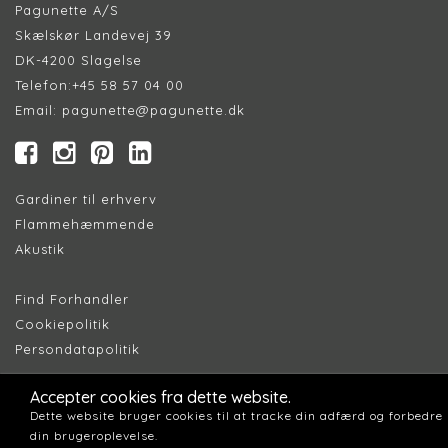
Pagunette A/S
Skælskør Landevej 39
DK-4200 Slagelse
Telefon:
+45 58 57 04 00
Email:
pagunette@pagunette.dk
Gardiner til erhverv
Flammehæmmende
Akustik
Find Forhandler
Cookiepolitik
Persondatapolitik
Accepter cookies fra dette website.
Dette website bruger cookies til at tracke din adfærd og forbedre
din brugeroplevelse.