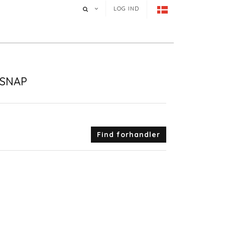
LOG IND
RSNAP
Find forhandler