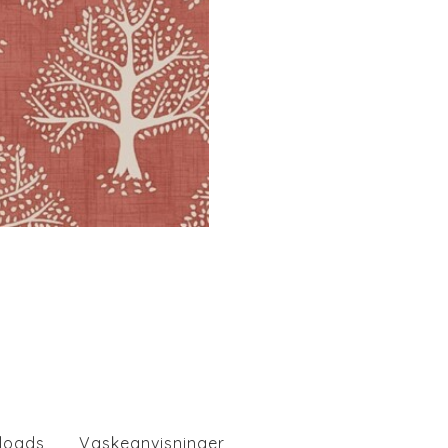
loads
Vaskeanvisninger